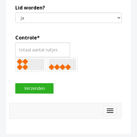
Lid worden?
Controle*
Verzenden
Toggle nav